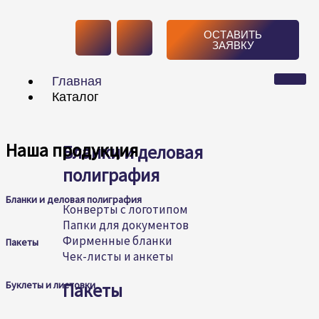
Перейти
V
T
к
ОСТАВИТЬ
содержимому
ЗАЯВКУ
k
e
Главная
l
Каталог
e
Наша продукция
Бланки и деловая
g
полиграфия
r
Бланки и деловая полиграфия
Конверты с логотипом
Папки для документов
a
Фирменные бланки
Пакеты
Чек-листы и анкеты
m
Буклеты и листовки
Пакеты