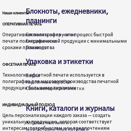
Блокноты, ежедневники,
Наши клиенты
планинги
ОПЕРАТИВНАЯ ПЕЧАТЬ
Блокноты на пружине
Оперативная полиграфия – это процесс быстрой
Ежедневники
печати полиграфической продукции с минимальными
Планинги
сроками производства
Упаковка и этикетки
ОФСЕТНАЯ ПЕЧАТЬ
Технология офсетной печати используется в
Бирки
полиграфии для массового производства печатной
Картонные коробки
продукции большими тиражами
Самоклеящиеся этикетки
ИНДИВИДУАЛЬНЫЙ ПОДХОД
Книги, каталоги и журналы
Цель персонализации каждого заказа — создать
уникальную продукцию, которая соответствует
Алфавитные книги
интересам, потребностям или предпочтениям
Многостраничные каталоги