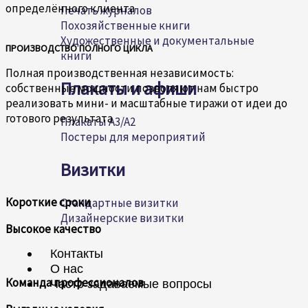
определённого клиента
Печать журналов
Похозяйственные книги
Художественные и документальные
ПРОИЗВОДСТВО ПОЛНОГО ЦИКЛА
книги
Полная производственная независимость:
Плакаты и афиши
собственные мощности позволяют нам быстро
реализовать мини- и масштабные тиражи от идеи до
готового результата
Плакаты A3/A2
Постеры для мероприятий
Визитки
Короткие сроки
Стандартные визитки
Дизайнерские визитки
Высокое качество
Контакты
О нас
Команда профессионалов
Часто задаваемые вопросы