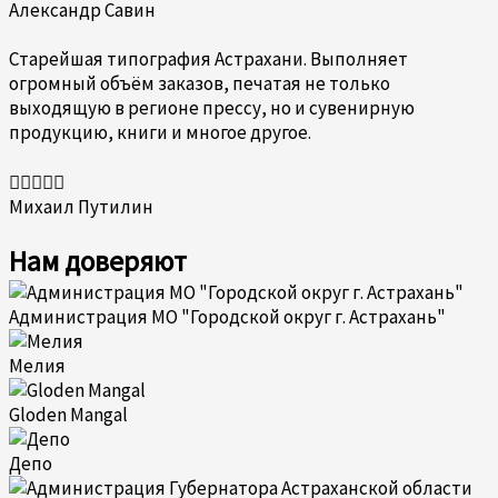
5
Александр Савин
из
5
Старейшая типография Астрахани. Выполняет
огромный объём заказов, печатая не только
выходящую в регионе прессу, но и сувенирную
продукцию, книги и многое другое.
Оценка





5
Михаил Путилин
из
5
Нам доверяют
Администрация МО "Городской округ г. Астрахань"
Мелия
Gloden Mangal
Депо