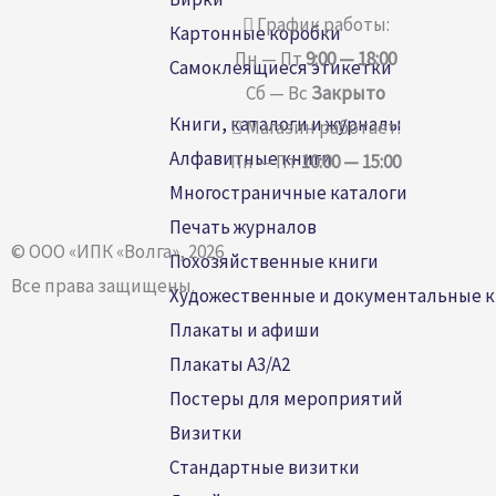
График работы:
Картонные коробки
Пн — Пт
9:00 — 18:00
Самоклеящиеся этикетки
Сб — Вс
Закрыто
Книги, каталоги и журналы
Магазин работает:
Алфавитные книги
Пн — Пт
10:00 — 15:00
Многостраничные каталоги
Печать журналов
© ООО «ИПК «Волга», 2026
Похозяйственные книги
Все права защищены.
Художественные и документальные 
Плакаты и афиши
Плакаты A3/A2
Постеры для мероприятий
Визитки
Стандартные визитки