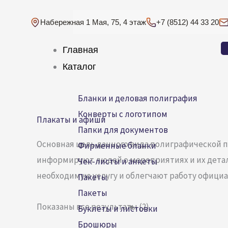
Перейти
к
Набережная 1 Мая, 75, 4 этаж
+7 (8512) 44 33 20
содержимому
Главная
Каталог
Бланки и деловая полиграфия
Конверты с логотипом
Плакаты и афиши
Папки для документов
Основная цель данного вида полиграфической 
Фирменные бланки
информируют людей о мероприятиях и их деталя
Чек-листы и анкеты
необходимую услугу и облегчают работу официан
Пакеты
Пакеты
Показаны все результаты (2)
Буклеты и листовки
Брошюры