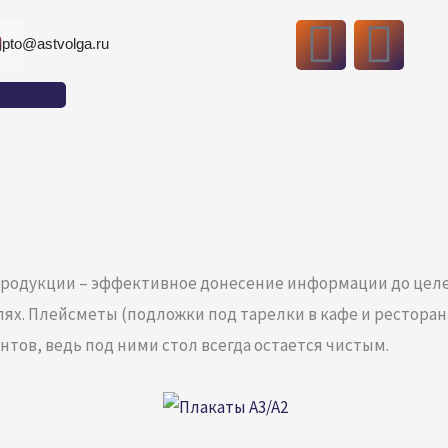
V
T
pto@astvolga.ru
k
e
l
e
g
r
продукции – эффективное донесение информации до целе
х. Плейсметы (подложки под тарелки в кафе и ресторан
a
тов, ведь под ними стол всегда остается чистым.
m