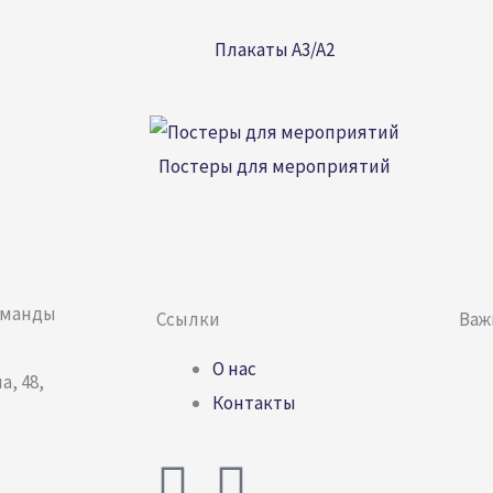
Плакаты A3/A2
Постеры для мероприятий
оманды
Ссылки
Важ
О нас
а, 48,
Контакты
V
T