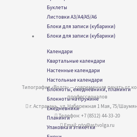
Буклеты
Листовки А3/A4/A5/А6
Блоки для записи (кубарики)
Блоки для записи (кубарики)
Календари
Квартальные календари
Настенные календари
Настольные календари
Типография «Волга» — современная печать от к
Блокноты, ежедневники, планинги
профессионалов
Блокноты на пружине
г. Астрахань, ул. Набережная 1 Мая, 75/Шаумян
Ежедневники
Телефон: +7 (8512) 44-33-20
Планинги
Email: pto@astvolga.ru
Упаковка и этикетки
Бирки