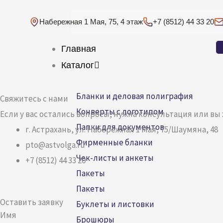
Перейти
к
Набережная 1 Мая, 75, 4 этаж
+7 (8512) 44 33 20
содержимому
Главная
Каталог
Бланки и деловая полиграфия
Свяжитесь с нами
Конверты с логотипом
Если у вас остались вопросы, нужна консультация или вы
Папки для документов
г. Астрахань, ул. Набережная 1 Мая, 75/Шаумяна, 48
Фирменные бланки
pto@astvolga.ru
Чек-листы и анкеты
+7 (8512) 44 33 20
Пакеты
Пакеты
Оставить заявку
Буклеты и листовки
Имя
Брошюры