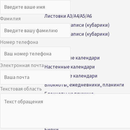
Буклеты
Листовки А3/A4/A5/А6
Фамилия
Блоки для записи (кубарики)
Блоки для записи (кубарики)
Номер телефона
Календари
Квартальные календари
Электронная почта
Настенные календари
Настольные календари
Блокноты, ежедневники, планинги
Текстовая область
Блокноты на пружине
Ежедневники
Планинги
Упаковка и этикетки
Бирки