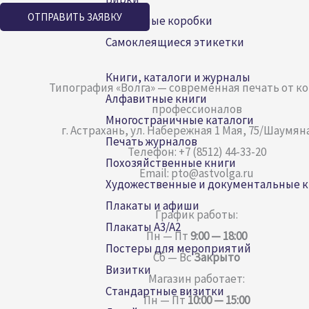
ОТПРАВИТЬ ЗАЯВКУ
Картонные коробки
Самоклеящиеся этикетки
Книги, каталоги и журналы
Типография «Волга» — современная печать от к
Алфавитные книги
профессионалов
Многостраничные каталоги
г. Астрахань, ул. Набережная 1 Мая, 75/Шаумяна
Печать журналов
Телефон: +7 (8512) 44-33-20
Похозяйственные книги
Email: pto@astvolga.ru
Художественные и документальные 
Плакаты и афиши
График работы:
Плакаты A3/A2
Пн — Пт
9:00 — 18:00
Постеры для мероприятий
Сб — Вс
Закрыто
Визитки
Магазин работает:
Стандартные визитки
Пн — Пт
10:00 — 15:00