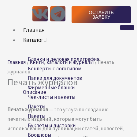
Перейти
V
T
ОСТАВИТЬ
к
ЗАЯВКУ
k
e
содержимому
Главная
l
Каталог
e
Бланки и деловая полиграфия
Главная
/
Книги, каталоги и журналы
/ Печать
g
Конверты с логотипом
журналов
Папки для документов
Печать журналов
r
Фирменные бланки
Описание
Чек-листы и анкеты
a
Пакеты
Печать журналов
— это услуга по созданию
m
Пакеты
печатных изданий, которые могут быть
Буклеты и листовки
использованы для публикации статей, новостей,
Брошюры