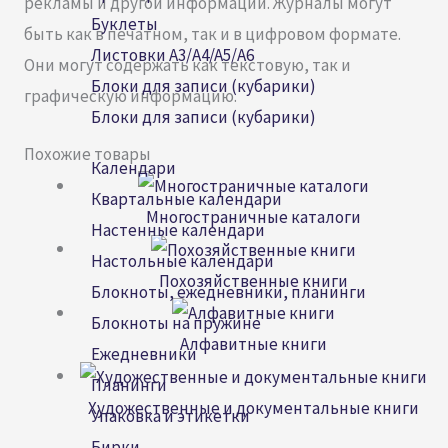
рекламы и другой информации. Журналы могут
Буклеты
быть как в печатном, так и в цифровом формате.
Листовки А3/A4/A5/А6
Они могут содержать как текстовую, так и
Блоки для записи (кубарики)
графическую информацию.
Блоки для записи (кубарики)
Похожие товары
Календари
Квартальные календари
Многостраничные каталоги
Настенные календари
Настольные календари
Похозяйственные книги
Блокноты, ежедневники, планинги
Блокноты на пружине
Алфавитные книги
Ежедневники
Планинги
Художественные и документальные книги
Упаковка и этикетки
Бирки