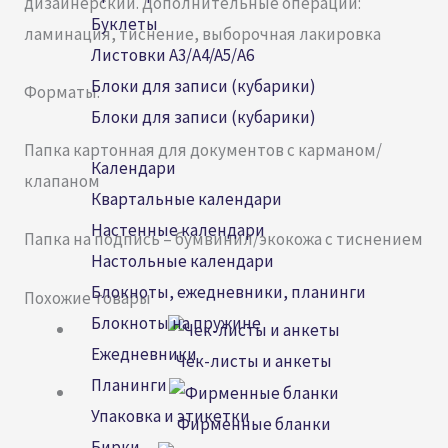
дизайнерский. Дополнительные операции:
Буклеты
ламинация, тиснение, выборочная лакировка
Листовки А3/A4/A5/А6
Блоки для записи (кубарики)
Форматы:
Блоки для записи (кубарики)
Папка картонная для документов с карманом/
Календари
клапаном
Квартальные календари
Настенные календари
Папка на подпись – бумвинил/экокожа с тиснением
Настольные календари
Блокноты, ежедневники, планинги
Похожие товары
Блокноты на пружине
Ежедневники
Чек-листы и анкеты
Планинги
Упаковка и этикетки
Фирменные бланки
Бирки