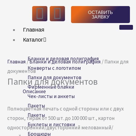
Перейти
V
T
ОСТАВИТЬ
к
ЗАЯВКУ
k
e
содержимому
Главная
l
Каталог
e
Бланки и деловая полиграфия
Главная
/
Бланки и деловая полиграфия
/ Папки для
g
Конверты с логотипом
документов
Папки для документов
Папки для документов
r
Фирменные бланки
Описание
Чек-листы и анкеты
a
Пакеты
Полноцветная печать с одной стороны или с двух
m
Пакеты
сторон, тираж от 500 шт. до 100 000 шт., картон
Буклеты и листовки
односторонний/двусторонний мелованный/
Брошюры