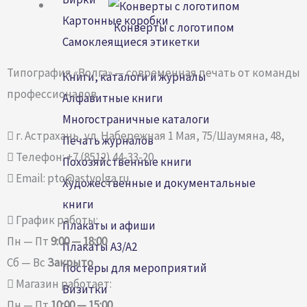
Картонные коробки
Конверты с логотипом
Самоклеящиеся этикетки
Типография «Волга» — современная печать от команды
Книги, каталоги и журналы
профессионалов
Алфавитные книги
Многостраничные каталоги
г. Астрахань, ул. Набережная 1 Мая, 75/Шаумяна, 48,
Печать журналов
Телефон: +7 (8512) 44-33-20
Похозяйственные книги
Email: pto@astvolga.ru
Художественные и документальные
книги
График работы:
Плакаты и афиши
Пн — Пт
9:00 — 18:00
Плакаты A3/A2
Сб — Вс
Закрыто
Постеры для мероприятий
Магазин работает:
Визитки
Пн — Пт
10:00 — 15:00